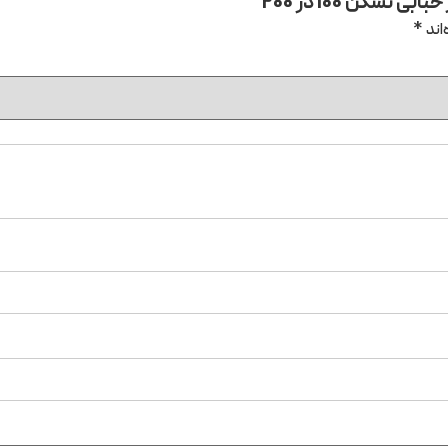
شکن 100 در 200”
اند
*