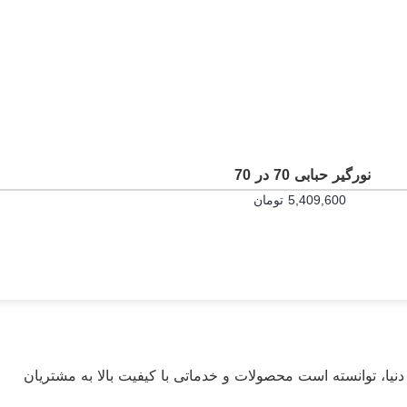
نورگیر حبابی 90 در 90
6,955,200
تومان
خرید