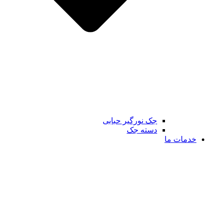
جک نورگیر حبابی
دسته جک
خدمات ما