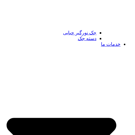
جک نورگیر حبابی
دسته جک
خدمات ما