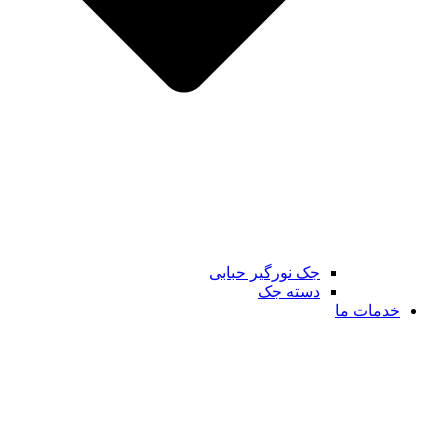
جک نورگیر حبابی
دسته جک
خدمات ما