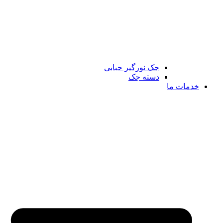
جک نورگیر حبابی
دسته جک
خدمات ما